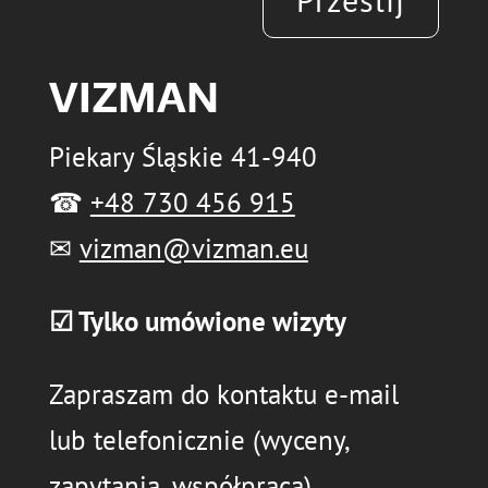
VIZMAN
Piekary Śląskie 41-940
☎
+48 730 456 915
✉
vizman@vizman.eu
☑ Tylko umówione wizyty
Zapraszam do kontaktu e-mail
lub telefonicznie (wyceny,
zapytania, współpraca)