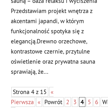
sauną – oaza relaksu i wyciszenia
Przedstawiam projekt wnętrza z
akcentami japandi, w którym
funkcjonalność spotyka się z
elegancją.Drewno orzechowe,
kontrastowe czernie, przytulne
oświetlenie oraz prywatna sauna
sprawiają, że...
Strona 4 z 15
«
Pierwsza
«
Powrót
2
3
4
5
6
Wi