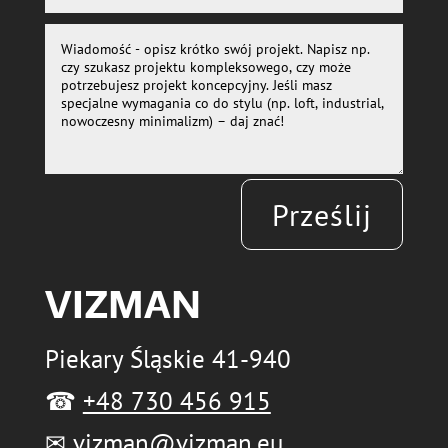
Prześlij
VIZMAN
Piekary Śląskie 41-940
☎
+48 730 456 915
✉
vizman@vizman.eu