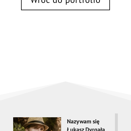
Nazywam się
Łukasz Dyrgała