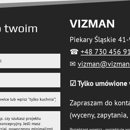
VIZMAN
o twoim
Piekary Śląskie 41
☎
+48 730 456 9
✉
vizman@vizman
☑ Tylko umówione 
Zapraszam do konta
(wyceny, zapytania,
Projektant wnętrz - projektuję w