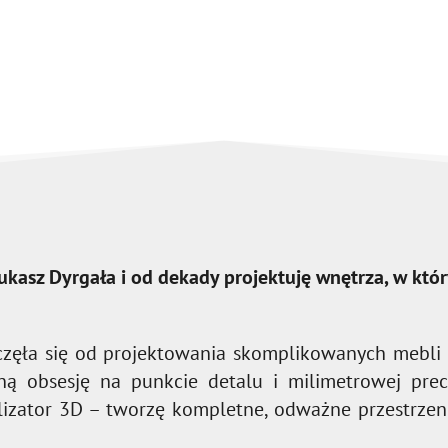
kasz Dyrgała i od dekady projektuję wnętrza, w któr
częła się od projektowania skomplikowanych mebli
ną obsesję na punkcie detalu i milimetrowej precy
lizator 3D – tworzę kompletne, odważne przestrzeni