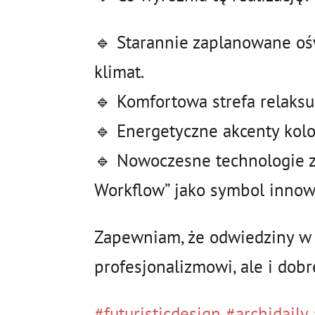
🔹 Starannie zaplanowane ośw
klimat.
🔹 Komfortowa strefa relaks
🔹 Energetyczne akcenty kolor
🔹 Nowoczesne technologie z
Workflow” jako symbol innow
Zapewniam, że odwiedziny w t
profesjonalizmowi, ale i dob
#futuristicdesign
#archidaily