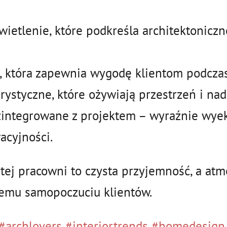
ietlenie, które podkreśla architektoniczn
u, która zapewnia wygodę klientom podcza
ystyczne, które ożywiają przestrzeń i nad
integrowane z projektem – wyraźnie wyek
acyjności.
ej pracowni to czysta przyjemność, a atmo
remu samopoczuciu klientów.
#archlovers
#interiortrends
#homedesign