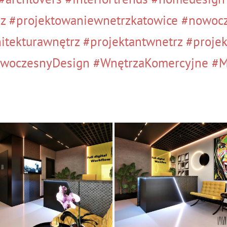
z
#projektowaniewnetrzkatowice
#nowoc
itekturawnętrz
#projektantwnetrz
#proje
woczesnyDesign
#WnętrzaKomercyjne
#M