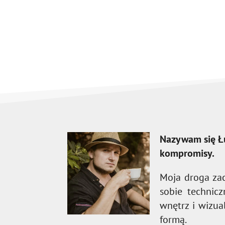
Nazywam się Łu
kompromisy.
Moja droga za
sobie technicz
wnętrz i wizua
formą.