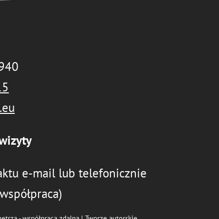
-940
15
.eu
wizyty
ktu e-mail lub telefonicznie
 współpraca)
nętrza - współpraca zdalna | Tworzę autorskie