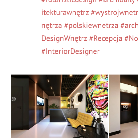
itekturawnętrz
#wystrojwnetr
nętrza
#polskiewnetrza
#arch
DesignWnętrz
#Recepcja
#No
#InteriorDesigner