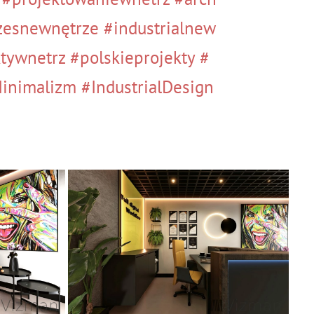
zesnewnętrze
#industrialnew
ktywnetrz
#polskieprojekty
#
inimalizm
#IndustrialDesign