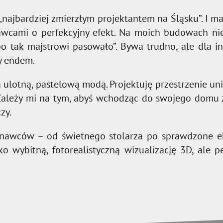
„najbardziej zmierzłym projektantem na Śląsku”. I ma 
cami o perfekcyjny efekt. Na moich budowach nie
, bo tak majstrowi pasowało”. Bywa trudno, ale dla 
y endem.
a ulotną, pastelową modą. Projektuję przestrzenie u
leży mi na tym, abyś wchodząc do swojego domu za
zy.
onawców – od świetnego stolarza po sprawdzone ek
o wybitną, fotorealistyczną wizualizację 3D, ale 