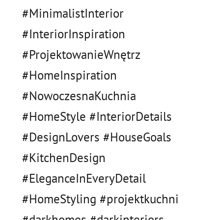
#MinimalistInterior
#InteriorInspiration
#ProjektowanieWnętrz
#HomeInspiration
#NowoczesnaKuchnia
#HomeStyle #InteriorDetails
#DesignLovers #HouseGoals
#KitchenDesign
#EleganceInEveryDetail
#HomeStyling #projektkuchni
#darkhomes #darkinteriors