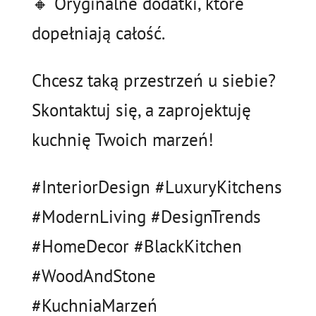
🔸 Oryginalne dodatki, które
dopełniają całość.
Chcesz taką przestrzeń u siebie?
Skontaktuj się, a zaprojektuję
kuchnię Twoich marzeń!
#InteriorDesign #LuxuryKitchens
#ModernLiving #DesignTrends
#HomeDecor #BlackKitchen
#WoodAndStone
#KuchniaMarzeń