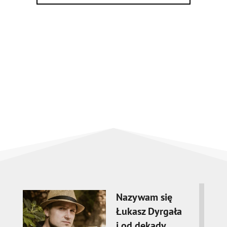
Nazywam się
Łukasz Dyrgała
i od dekady