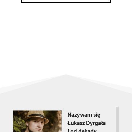
Nazywam się
Łukasz Dyrgała
i od dekady