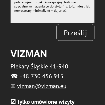
Prześlij
VIZMAN
Piekary Śląskie 41-940
☎
+48 730 456 915
✉
vizman@vizman.eu
☑ Tylko umówione wizyty