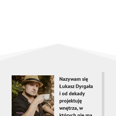
Nazywam się
Łukasz Dyrgała
i od dekady
projektuję
wnętrza, w
których nie ma