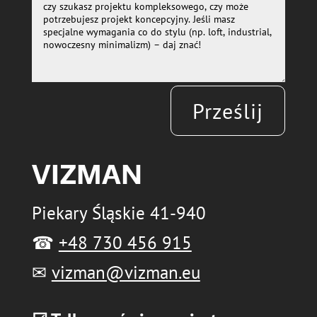
Prześlij
VIZMAN
Piekary Śląskie 41-940
☎
+48 730 456 915
✉
vizman@vizman.eu